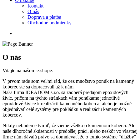
O nákupe
Kontakt
O nás
Doprava a platba
Obchodné podmienky
O nás
Vitajte na našom e-shope.
V prvom rade som veľmi rád, že cez množstvo ponúk na kamenný
koberec ste sa dopracovali až k nám.
Naša firma IDEADOM s.r.o. sa zaoberá predajom epoxidových
živíc, pričom na týchto stránkach vám ponúkame jednotlivé
epoxidové živice k realizácii kamenného koberca, alebo je možné
objednávať celé systémy pre pokládku a realizáciu kamenných
kobercov.
Nikdy nebudeme tvrdiť, že vieme všetko o kamennom koberci. Ale
naše dlhoročné skúsenosti v predošlej práci, alebo neskôr vo vlastnej
firme nám dávajú právo sa domnievať, že o tomto systéme "dlažby"