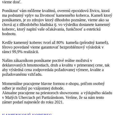
vieme dosť.
Ponúknuť vám môžeme kvalitnú, overenú epoxidovú živicu, ktorá
ma podstatný vplyv na životnosť kamenného koberca. Kameň ktorý
ponúkamen, je zo zdrojov ktorý dlhodobo poznáme, vieme ako sa
chová aj z dlhodobého hladiska tj. vo výsledku dostanete kamenný
koberec, ktorý naplní vaše očakávania, funkčnosť a estetickú
hodnotu.
Kedže kamenný koberec tvorí až 80% kameňa (prírodný kameň),
férovo povedané vieme garantovať bezproblémový výsledok v
rámci 99,9% realizácii.
Našim zákazníkom ponúkame poctivé reálne možstvá v
deklarovaných hmotnostiach, druh a kvalitu v primeranej cene, tak
aby výsledná cena zodpovedala požadovanej výmere, kvalite a
požadovanému vzhľadu.
Momentálne pracujeme hlavne formou e-shopu, pričom osobný
odber je možný po vzájomnej dohode.
Aktualne pracujeme na priestoroch showroomu a výdajného skladu
v Malých Uherciach pri Partizánskom. Veríme, že sa nám tento
zámer podarí najneskôr do roku 2021.