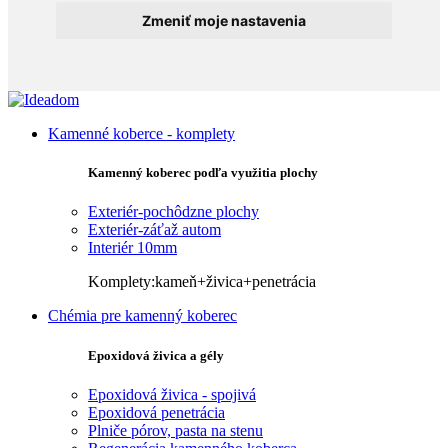
Zmeniť moje nastavenia
Kamenné koberce - komplety
Kamenný koberec podľa využitia plochy
Exteriér-pochôdzne plochy
Exteriér-záťaž autom
Interiér 10mm
Komplety:kameň+živica+penetrácia
Chémia pre kamenný koberec
Epoxidová živica a gély
Epoxidová živica - spojivá
Epoxidová penetrácia
Plniče pórov, pasta na stenu