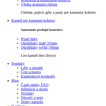
Regenerácia kamenného koberca
Všetka dostupná chémia
Chémia, pojivá, gély a pasty pre kamenný koberec
Kameň pre kamenné koberce
Samostatne predajné kamenivo
Prané štrky
Okrúhliaky malé 3/5mm
Okrúhliaky veľké 5/8mm
Len kameň (bez živice)
Doplnky
Lišty a náradie
Čelá schodov
Kamienkové kvetináče
Blog
Časté otázky FAQ
Inšpirácie a dizajn
Novinky
Návody a testy
Druhy kameňa