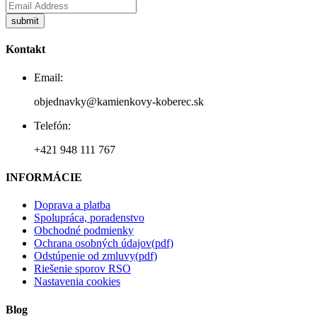
Kontakt
Email:
objednavky@kamienkovy-koberec.sk
Telefón:
+421 948 111 767
INFORMÁCIE
Doprava a platba
Spolupráca, poradenstvo
Obchodné podmienky
Ochrana osobných údajov(pdf)
Odstúpenie od zmluvy(pdf)
Riešenie sporov RSO
Nastavenia cookies
Blog