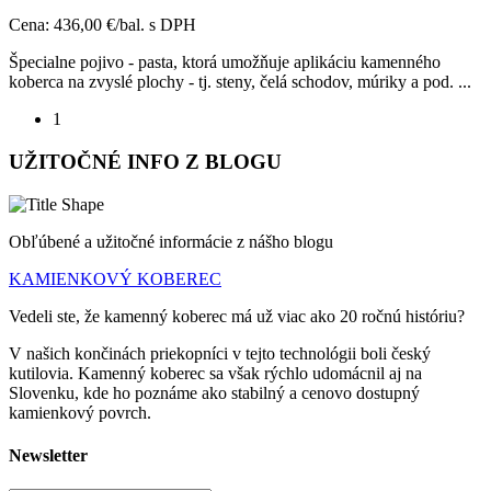
Cena:
436,00 €/bal.
s DPH
Špecialne pojivo - pasta, ktorá umožňuje aplikáciu kamenného
koberca na zvyslé plochy - tj. steny, čelá schodov, múriky a pod. ...
1
UŽITOČNÉ INFO
Z BLOGU
Obľúbené a užitočné informácie z nášho blogu
KAMIENKOVÝ KOBEREC
Vedeli ste, že kamenný koberec má už viac ako 20 ročnú históriu?
V našich končinách priekopníci v tejto technológii boli český
kutilovia. Kamenný koberec sa však rýchlo udomácnil aj na
Slovenku, kde ho poznáme ako stabilný a cenovo dostupný
kamienkový povrch.
Newsletter