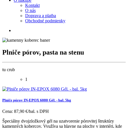
O nákupe
Kontakt
O nás
Doprava a platba
Obchodné podmienky
Plniče pórov, pasta na stenu
tu crub
1
Plniče pórov IN-EPOX 6080 Gél. - bal. 5kg
Cena:
87,90 €/bal.
s DPH
Špeciálny dvojzložkový gél na uzatvorenie pórovitej štruktúry
kamenných kobercov. Využíva sa hlavne na plochy v interiéri, kde