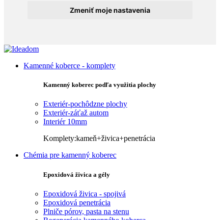
Zmeniť moje nastavenia
Kamenné koberce - komplety
Kamenný koberec podľa využitia plochy
Exteriér-pochôdzne plochy
Exteriér-záťaž autom
Interiér 10mm
Komplety:kameň+živica+penetrácia
Chémia pre kamenný koberec
Epoxidová živica a gély
Epoxidová živica - spojivá
Epoxidová penetrácia
Plniče pórov, pasta na stenu