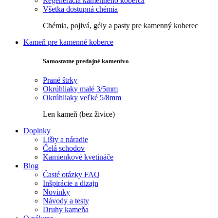
Regenerácia kamenného koberca
Všetka dostupná chémia
Chémia, pojivá, gély a pasty pre kamenný koberec
Kameň pre kamenné koberce
Samostatne predajné kamenivo
Prané štrky
Okrúhliaky malé 3/5mm
Okrúhliaky veľké 5/8mm
Len kameň (bez živice)
Doplnky
Lišty a náradie
Čelá schodov
Kamienkové kvetináče
Blog
Časté otázky FAQ
Inšpirácie a dizajn
Novinky
Návody a testy
Druhy kameňa